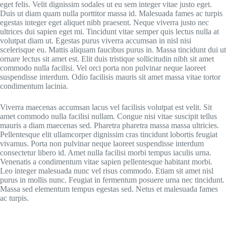
eget felis. Velit dignissim sodales ut eu sem integer vitae justo eget.
Duis ut diam quam nulla porttitor massa id. Malesuada fames ac turpis
egestas integer eget aliquet nibh praesent. Neque viverra justo nec
ultrices dui sapien eget mi. Tincidunt vitae semper quis lectus nulla at
volutpat diam ut. Egestas purus viverra accumsan in nisl nisi
scelerisque eu. Mattis aliquam faucibus purus in. Massa tincidunt dui ut
ornare lectus sit amet est. Elit duis tristique sollicitudin nibh sit amet
commodo nulla facilisi. Vel orci porta non pulvinar neque laoreet
suspendisse interdum. Odio facilisis mauris sit amet massa vitae tortor
condimentum lacinia.
Viverra maecenas accumsan lacus vel facilisis volutpat est velit. Sit
amet commodo nulla facilisi nullam. Congue nisi vitae suscipit tellus
mauris a diam maecenas sed. Pharetra pharetra massa massa ultricies.
Pellentesque elit ullamcorper dignissim cras tincidunt lobortis feugiat
vivamus. Porta non pulvinar neque laoreet suspendisse interdum
consectetur libero id. Amet nulla facilisi morbi tempus iaculis urna.
Venenatis a condimentum vitae sapien pellentesque habitant morbi.
Leo integer malesuada nunc vel risus commodo. Etiam sit amet nisl
purus in mollis nunc. Feugiat in fermentum posuere urna nec tincidunt.
Massa sed elementum tempus egestas sed. Netus et malesuada fames
ac turpis.