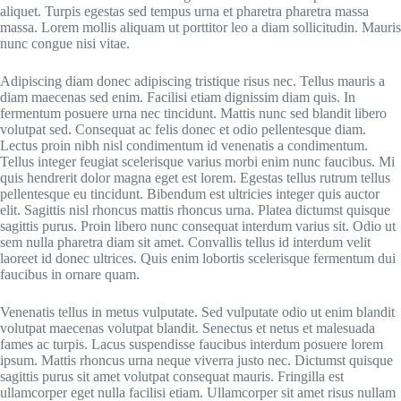
aliquet. Turpis egestas sed tempus urna et pharetra pharetra massa
massa. Lorem mollis aliquam ut porttitor leo a diam sollicitudin. Mauris
nunc congue nisi vitae.
Adipiscing diam donec adipiscing tristique risus nec. Tellus mauris a
diam maecenas sed enim. Facilisi etiam dignissim diam quis. In
fermentum posuere urna nec tincidunt. Mattis nunc sed blandit libero
volutpat sed. Consequat ac felis donec et odio pellentesque diam.
Lectus proin nibh nisl condimentum id venenatis a condimentum.
Tellus integer feugiat scelerisque varius morbi enim nunc faucibus. Mi
quis hendrerit dolor magna eget est lorem. Egestas tellus rutrum tellus
pellentesque eu tincidunt. Bibendum est ultricies integer quis auctor
elit. Sagittis nisl rhoncus mattis rhoncus urna. Platea dictumst quisque
sagittis purus. Proin libero nunc consequat interdum varius sit. Odio ut
sem nulla pharetra diam sit amet. Convallis tellus id interdum velit
laoreet id donec ultrices. Quis enim lobortis scelerisque fermentum dui
faucibus in ornare quam.
Venenatis tellus in metus vulputate. Sed vulputate odio ut enim blandit
volutpat maecenas volutpat blandit. Senectus et netus et malesuada
fames ac turpis. Lacus suspendisse faucibus interdum posuere lorem
ipsum. Mattis rhoncus urna neque viverra justo nec. Dictumst quisque
sagittis purus sit amet volutpat consequat mauris. Fringilla est
ullamcorper eget nulla facilisi etiam. Ullamcorper sit amet risus nullam