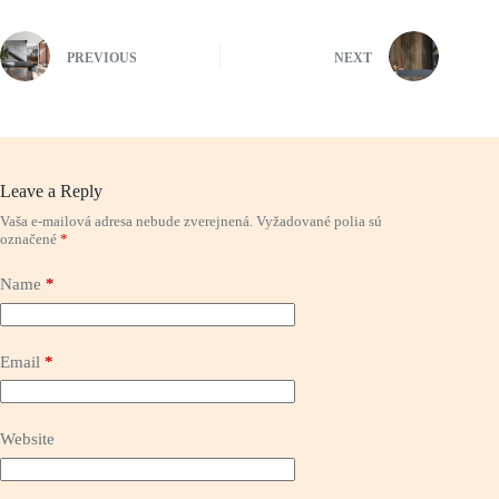
PREVIOUS
NEXT
Leave a Reply
Vaša e-mailová adresa nebude zverejnená.
Vyžadované polia sú
označené
*
Name
*
Email
*
Website