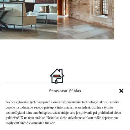
Sed ut euismod quam suspendisse potenti aliquam fringilla
Spravovať Súhlas
orci ullamcorper commodo consequat.
Na poskytovanie tých najlepších skúseností používame technológie, ako sú súbory
cookie na ukladanie a/alebo prístup k informáciám o zariadení. Súhlas s týmito
technológiami nám umožní spracovávať údaje, ako je správanie pri prehliadaní alebo
jedinečné ID na tejto stránke. Nesúhlas alebo odvolanie súhlasu môže nepriaznivo
ovplyvniť určité vlastnosti a funkcie.
Phone: