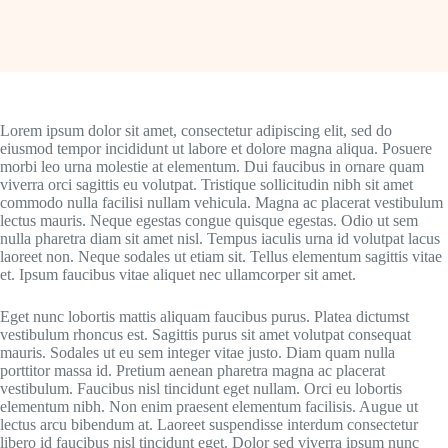
Lorem ipsum dolor sit amet, consectetur adipiscing elit, sed do
eiusmod tempor incididunt ut labore et dolore magna aliqua. Posuere
morbi leo urna molestie at elementum. Dui faucibus in ornare quam
viverra orci sagittis eu volutpat. Tristique sollicitudin nibh sit amet
commodo nulla facilisi nullam vehicula. Magna ac placerat vestibulum
lectus mauris. Neque egestas congue quisque egestas. Odio ut sem
nulla pharetra diam sit amet nisl. Tempus iaculis urna id volutpat lacus
laoreet non. Neque sodales ut etiam sit. Tellus elementum sagittis vitae
et. Ipsum faucibus vitae aliquet nec ullamcorper sit amet.
Eget nunc lobortis mattis aliquam faucibus purus. Platea dictumst
vestibulum rhoncus est. Sagittis purus sit amet volutpat consequat
mauris. Sodales ut eu sem integer vitae justo. Diam quam nulla
porttitor massa id. Pretium aenean pharetra magna ac placerat
vestibulum. Faucibus nisl tincidunt eget nullam. Orci eu lobortis
elementum nibh. Non enim praesent elementum facilisis. Augue ut
lectus arcu bibendum at. Laoreet suspendisse interdum consectetur
libero id faucibus nisl tincidunt eget. Dolor sed viverra ipsum nunc