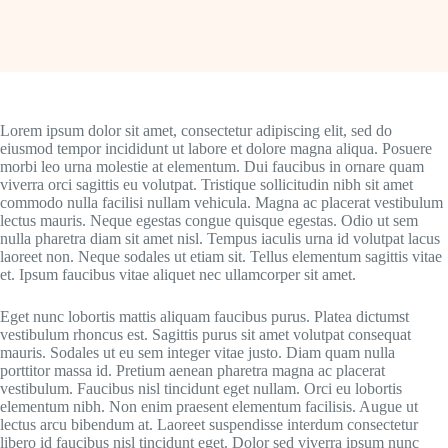
Lorem ipsum dolor sit amet, consectetur adipiscing elit, sed do
eiusmod tempor incididunt ut labore et dolore magna aliqua. Posuere
morbi leo urna molestie at elementum. Dui faucibus in ornare quam
viverra orci sagittis eu volutpat. Tristique sollicitudin nibh sit amet
commodo nulla facilisi nullam vehicula. Magna ac placerat vestibulum
lectus mauris. Neque egestas congue quisque egestas. Odio ut sem
nulla pharetra diam sit amet nisl. Tempus iaculis urna id volutpat lacus
laoreet non. Neque sodales ut etiam sit. Tellus elementum sagittis vitae
et. Ipsum faucibus vitae aliquet nec ullamcorper sit amet.
Eget nunc lobortis mattis aliquam faucibus purus. Platea dictumst
vestibulum rhoncus est. Sagittis purus sit amet volutpat consequat
mauris. Sodales ut eu sem integer vitae justo. Diam quam nulla
porttitor massa id. Pretium aenean pharetra magna ac placerat
vestibulum. Faucibus nisl tincidunt eget nullam. Orci eu lobortis
elementum nibh. Non enim praesent elementum facilisis. Augue ut
lectus arcu bibendum at. Laoreet suspendisse interdum consectetur
libero id faucibus nisl tincidunt eget. Dolor sed viverra ipsum nunc