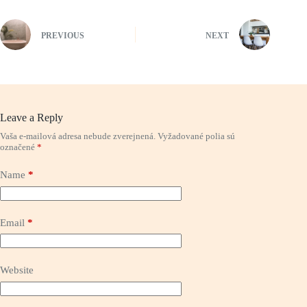
PREVIOUS
NEXT
Leave a Reply
Vaša e-mailová adresa nebude zverejnená.
Vyžadované polia sú
označené
*
Name
*
Email
*
Website