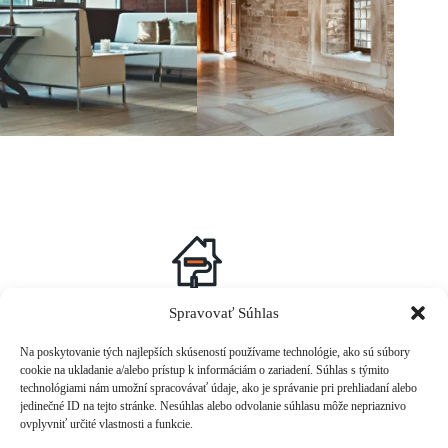
Sed ut euismod quam suspendisse potenti aliquam fringilla
Spravovať Súhlas
orci ullamcorper commodo consequat.
Na poskytovanie tých najlepších skúseností používame technológie, ako sú súbory
cookie na ukladanie a/alebo prístup k informáciám o zariadení. Súhlas s týmito
technológiami nám umožní spracovávať údaje, ako je správanie pri prehliadaní alebo
jedinečné ID na tejto stránke. Nesúhlas alebo odvolanie súhlasu môže nepriaznivo
ovplyvniť určité vlastnosti a funkcie.
Phone: