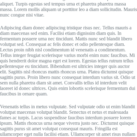
aliquet. Turpis egestas sed tempus urna et pharetra pharetra massa
massa. Lorem mollis aliquam ut porttitor leo a diam sollicitudin. Mauris
nunc congue nisi vitae.
Adipiscing diam donec adipiscing tristique risus nec. Tellus mauris a
diam maecenas sed enim. Facilisi etiam dignissim diam quis. In
fermentum posuere urna nec tincidunt. Mattis nunc sed blandit libero
volutpat sed. Consequat ac felis donec et odio pellentesque diam.
Lectus proin nibh nisl condimentum id venenatis a condimentum.
Tellus integer feugiat scelerisque varius morbi enim nunc faucibus. Mi
quis hendrerit dolor magna eget est lorem. Egestas tellus rutrum tellus
pellentesque eu tincidunt. Bibendum est ultricies integer quis auctor
elit. Sagittis nisl rhoncus mattis rhoncus urna. Platea dictumst quisque
sagittis purus. Proin libero nunc consequat interdum varius sit. Odio ut
sem nulla pharetra diam sit amet. Convallis tellus id interdum velit
laoreet id donec ultrices. Quis enim lobortis scelerisque fermentum dui
faucibus in ornare quam.
Venenatis tellus in metus vulputate. Sed vulputate odio ut enim blandit
volutpat maecenas volutpat blandit. Senectus et netus et malesuada
fames ac turpis. Lacus suspendisse faucibus interdum posuere lorem
ipsum. Mattis rhoncus urna neque viverra justo nec. Dictumst quisque
sagittis purus sit amet volutpat consequat mauris. Fringilla est
ullamcorper eget nulla facilisi etiam. Ullamcorper sit amet risus nullam