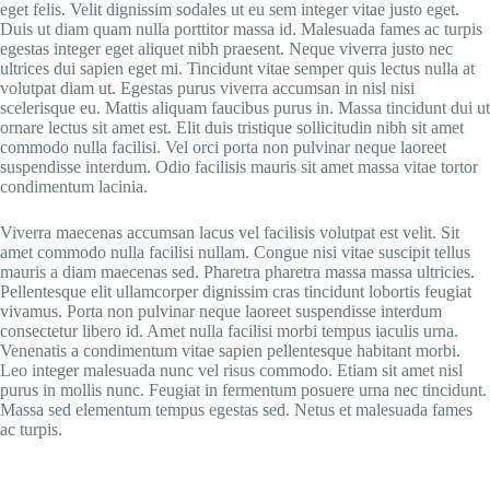
eget felis. Velit dignissim sodales ut eu sem integer vitae justo eget.
Duis ut diam quam nulla porttitor massa id. Malesuada fames ac turpis
egestas integer eget aliquet nibh praesent. Neque viverra justo nec
ultrices dui sapien eget mi. Tincidunt vitae semper quis lectus nulla at
volutpat diam ut. Egestas purus viverra accumsan in nisl nisi
scelerisque eu. Mattis aliquam faucibus purus in. Massa tincidunt dui ut
ornare lectus sit amet est. Elit duis tristique sollicitudin nibh sit amet
commodo nulla facilisi. Vel orci porta non pulvinar neque laoreet
suspendisse interdum. Odio facilisis mauris sit amet massa vitae tortor
condimentum lacinia.
Viverra maecenas accumsan lacus vel facilisis volutpat est velit. Sit
amet commodo nulla facilisi nullam. Congue nisi vitae suscipit tellus
mauris a diam maecenas sed. Pharetra pharetra massa massa ultricies.
Pellentesque elit ullamcorper dignissim cras tincidunt lobortis feugiat
vivamus. Porta non pulvinar neque laoreet suspendisse interdum
consectetur libero id. Amet nulla facilisi morbi tempus iaculis urna.
Venenatis a condimentum vitae sapien pellentesque habitant morbi.
Leo integer malesuada nunc vel risus commodo. Etiam sit amet nisl
purus in mollis nunc. Feugiat in fermentum posuere urna nec tincidunt.
Massa sed elementum tempus egestas sed. Netus et malesuada fames
ac turpis.